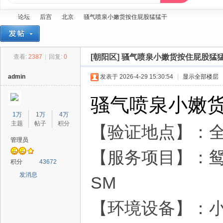
论坛
后宫
北京
骚气喷泉小嫩货按住屁股猛猛干
[朝阳区]
骚气喷泉小嫩货按住屁股猛
查看:
2387
|
回复:
0
蓝
»
›
›
›
admin
发表于 2026-4-29 15:30:54
|
显示全部楼层
骚气喷泉小嫩
1万
1万
4万
主题
帖子
积分
【验证地点】：
管理员
【服务项目】：
精
积分
43672
发消息
SM
【环境设备】：