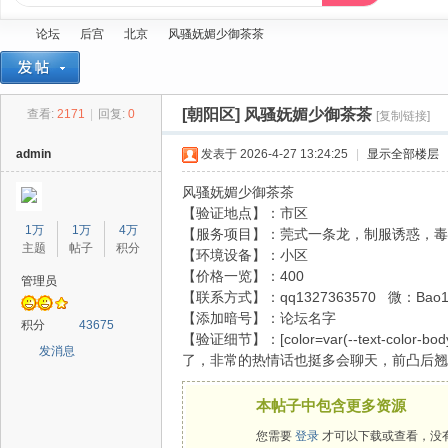
论坛
后宫
北京
风骚妩媚少御茶茶
[朝阳区]
风骚妩媚少御茶茶
查看:
2171
|
回复:
0
[复制链接]
蓝
»
›
›
›
admin
发表于 2026-4-27 13:24:25
|
显示全部楼层
风骚妩媚少御茶茶
【验证地点】：市区
1万
1万
4万
【服务项目】：莞式一条龙，制服诱惑，毒
主题
帖子
积分
【环境设备】：小区
【价格一览】：400
管理员
【联系方式】：qq1327363570 微：Bao1
【添加暗号】：论坛名字
精
积分
43675
【验证细节】：[color=var(--text-color-body
发消息
了，非常的热情话也挺多会聊天，前凸后翘
本帖子中包含更多资源
您需要
登录
才可以下载或查看，没