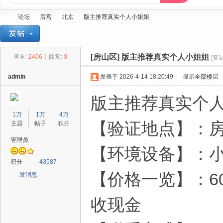
论坛
后宫
北京
版主推荐真实个人小姐姐
[房山区]
版主推荐真实个人小姐姐
查看:
2406
|
回复:
0
[复
蓝
»
›
›
›
admin
发表于 2026-4-14 18:20:49
|
显示全部楼层
版主推荐真实个
1万
1万
4万
【验证地点】：
主题
帖子
积分
管理员
【环境设备】：
精
积分
43587
【价格一览】：60
发消息
收现金