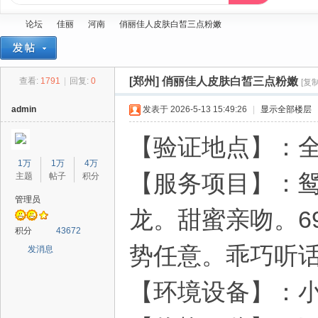
论坛
佳丽
河南
俏丽佳人皮肤白皙三点粉嫩
[郑州]
俏丽佳人皮肤白皙三点粉嫩
查看:
1791
|
回复:
0
[复
蓝
»
›
›
›
admin
发表于 2026-5-13 15:49:26
|
显示全部楼层
【验证地点】：
1万
1万
4万
【服务项目】：
主题
帖子
积分
管理员
龙。甜蜜亲吻。6
精
积分
43672
势任意。乖巧听
发消息
【环境设备】：