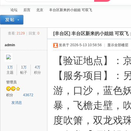
论坛
后宫
北京
丰台区新来的小姐姐 可双飞
[丰台区]
丰台区新来的小姐姐 可双飞
查看:
2129
|
回复:
0
蓝
»
›
›
›
admin
发表于 2026-5-13 10:58:56
|
显示全部楼层
【验证地点】：京
1万
1万
4万
【服务项目】：另
主题
帖子
积分
管理员
游，口沙，蓝色
精
积分
43672
暴，飞檐走壁，吹
发消息
度吹箫，双龙戏珠