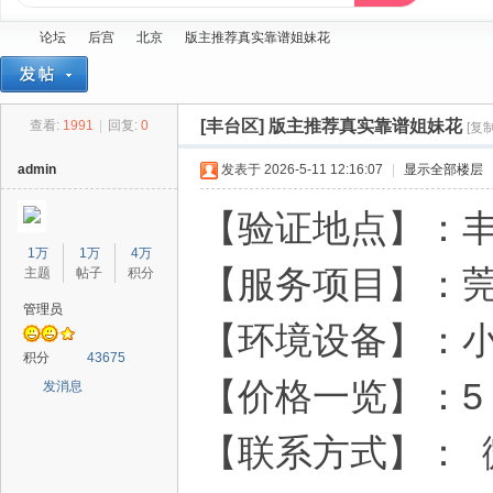
论坛
后宫
北京
版主推荐真实靠谱姐妹花
[丰台区]
版主推荐真实靠谱姐妹花
查看:
1991
|
回复:
0
[复
蓝
»
›
›
›
admin
发表于 2026-5-11 12:16:07
|
显示全部楼层
【验证地点】：
1万
1万
4万
【服务项目】：
主题
帖子
积分
管理员
【环境设备】：
精
积分
43675
【价格一览】：5
发消息
【联系方式】： 微信